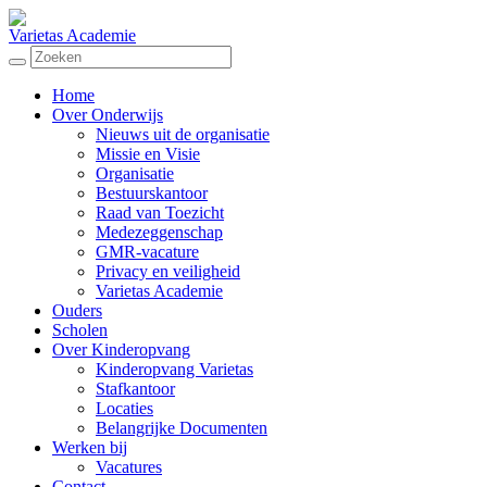
Varietas Academie
Home
Over Onderwijs
Nieuws uit de organisatie
Missie en Visie
Organisatie
Bestuurskantoor
Raad van Toezicht
Medezeggenschap
GMR-vacature
Privacy en veiligheid
Varietas Academie
Ouders
Scholen
Over Kinderopvang
Kinderopvang Varietas
Stafkantoor
Locaties
Belangrijke Documenten
Werken bij
Vacatures
Contact