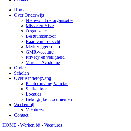
Home
Over Onderwijs
Nieuws uit de organisatie
Missie en Visie
Organisatie
Bestuurskantoor
Raad van Toezicht
Medezeggenschap
GMR-vacature
Privacy en veiligheid
Varietas Academie
Ouders
Scholen
Over Kinderopvang
Kinderopvang Varietas
Stafkantoor
Locaties
Belangrijke Documenten
Werken bij
Vacatures
Contact
HOME -
Werken bij
-
Vacatures