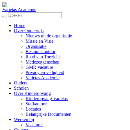
Varietas Academie
Home
Over Onderwijs
Nieuws uit de organisatie
Missie en Visie
Organisatie
Bestuurskantoor
Raad van Toezicht
Medezeggenschap
GMR-vacature
Privacy en veiligheid
Varietas Academie
Ouders
Scholen
Over Kinderopvang
Kinderopvang Varietas
Stafkantoor
Locaties
Belangrijke Documenten
Werken bij
Vacatures
Contact