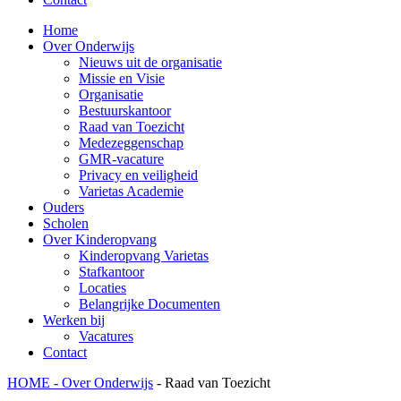
Home
Over Onderwijs
Nieuws uit de organisatie
Missie en Visie
Organisatie
Bestuurskantoor
Raad van Toezicht
Medezeggenschap
GMR-vacature
Privacy en veiligheid
Varietas Academie
Ouders
Scholen
Over Kinderopvang
Kinderopvang Varietas
Stafkantoor
Locaties
Belangrijke Documenten
Werken bij
Vacatures
Contact
HOME -
Over Onderwijs
-
Raad van Toezicht