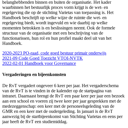
belanghebbenden binnen en buiten de organisatie. Het kader
waarbinnen het bestuurlijk proces vorm krijgt is de wet- en
regelgeving die op de stichting Varietas van toepassing is. Het
Handboek beschrijft op welke wijze de ruimte die wet- en
regelgeving biedt, wordt ingevuld en wie daarbij op welke
momenten betrokken is en beslissingen neemt. Ook de formele
structuur van de organisatie met een beschrijving van de
functionarissen, hun rol en hun profiel maakt deel uit van het
Handboek.
2020-2023 PO-raad, code goed bestuur primair onderwijs
2021-09 Code Goed Toezicht VTOI-NVTK
2022-02-01 Handboek voor Governance
Vergaderingen en bijeenkomsten
De RvT vergadert ongeveer 6 keer per jaar. Het vergaderschema
van de RvT is te vinden in de kalender op de startpagina van
intranet. Daarnaast brengt de RvT een paar keer per jaar een bezoek
aan een school en voeren zij twee keer per jaar gesprekken met de
medezeggenschap: een keer met de personeelsgeleding van de
GMR en een keer met de oudergeleding. In januari is de RvT
aanwezig bij de startbijeenkomst van Stichting Varietas en eens per
jaar heeft de RvT een studiemiddag.