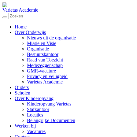
Varietas Academie
Home
Over Onderwijs
Nieuws uit de organisatie
Missie en Visie
Organisatie
Bestuurskantoor
Raad van Toezicht
Medezeggenschap
GMR-vacature
Privacy en veiligheid
Varietas Academie
Ouders
Scholen
Over Kinderopvang
Kinderopvang Varietas
Stafkantoor
Locaties
Belangrijke Documenten
Werken bij
Vacatures
Contact