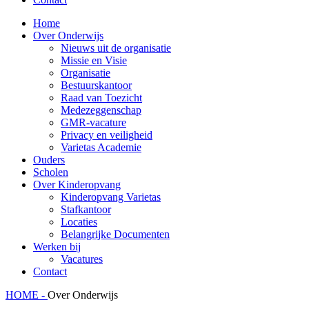
Home
Over Onderwijs
Nieuws uit de organisatie
Missie en Visie
Organisatie
Bestuurskantoor
Raad van Toezicht
Medezeggenschap
GMR-vacature
Privacy en veiligheid
Varietas Academie
Ouders
Scholen
Over Kinderopvang
Kinderopvang Varietas
Stafkantoor
Locaties
Belangrijke Documenten
Werken bij
Vacatures
Contact
HOME -
Over Onderwijs