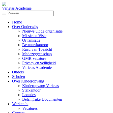
Varietas Academie
Home
Over Onderwijs
Nieuws uit de organisatie
Missie en Visie
Organisatie
Bestuurskantoor
Raad van Toezicht
Medezeggenschap
GMR-vacature
Privacy en veiligheid
Varietas Academie
Ouders
Scholen
Over Kinderopvang
Kinderopvang Varietas
Stafkantoor
Locaties
Belangrijke Documenten
Werken bij
Vacatures
Contact