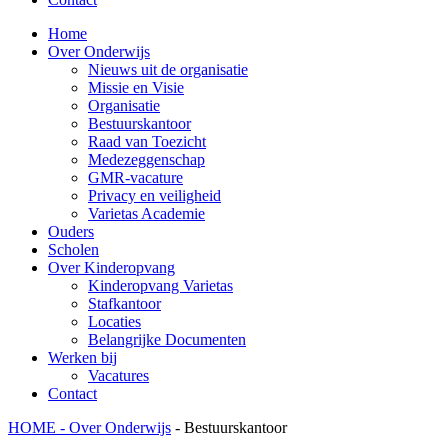
Home
Over Onderwijs
Nieuws uit de organisatie
Missie en Visie
Organisatie
Bestuurskantoor
Raad van Toezicht
Medezeggenschap
GMR-vacature
Privacy en veiligheid
Varietas Academie
Ouders
Scholen
Over Kinderopvang
Kinderopvang Varietas
Stafkantoor
Locaties
Belangrijke Documenten
Werken bij
Vacatures
Contact
HOME -
Over Onderwijs
-
Bestuurskantoor