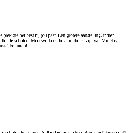
plek die het best bij jou past. Een grotere aanstelling, indien
llende scholen. Medewerkers die al in dienst zijn van Varietas,
imaal benutten!
onze scholen in Twente, Salland en omstreken. Ben je geïnteresseerd?