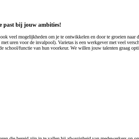
 past bij jouw ambities!
 ook veel mogelijkheden om je te ontwikkelen en door te groeien naar de 
met uren voor de invalpool). Varietas is een werkgever met veel verschi
 de school/functie van hun voorkeur. We willen jouw talenten graag opt
eraren die bereid zijn in te vallen bij afwezigheid van medewerkers op 