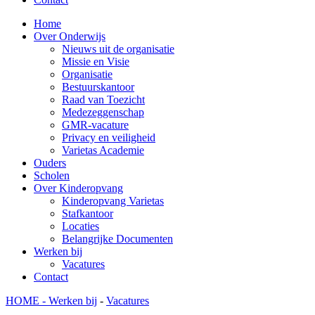
Home
Over Onderwijs
Nieuws uit de organisatie
Missie en Visie
Organisatie
Bestuurskantoor
Raad van Toezicht
Medezeggenschap
GMR-vacature
Privacy en veiligheid
Varietas Academie
Ouders
Scholen
Over Kinderopvang
Kinderopvang Varietas
Stafkantoor
Locaties
Belangrijke Documenten
Werken bij
Vacatures
Contact
HOME -
Werken bij
-
Vacatures