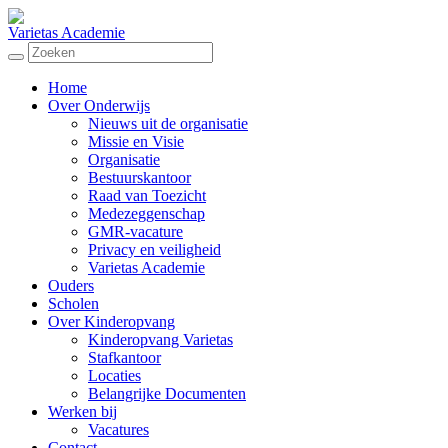
Varietas Academie
Home
Over Onderwijs
Nieuws uit de organisatie
Missie en Visie
Organisatie
Bestuurskantoor
Raad van Toezicht
Medezeggenschap
GMR-vacature
Privacy en veiligheid
Varietas Academie
Ouders
Scholen
Over Kinderopvang
Kinderopvang Varietas
Stafkantoor
Locaties
Belangrijke Documenten
Werken bij
Vacatures
Contact